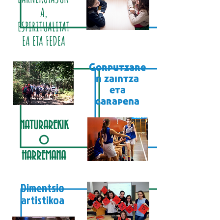
A,
ESPIRITUALITAT
EA ETA FEDEA
Gorputzare
n zaintza
eta
garapena
NATURAREKIK
O
HARREMANA
Dimentsio
artistikoa