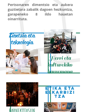
Pertsonaren dimentsio eta aukera
guztietara zabalik dagoen hezkuntza,
garapeneko 8 ildo hauetan
oinarrituta.
Zientzia eta
teknologia
Herri eta
kulturekiko
harremana
ETIKA ETA
ELK
ARBIZI
TZA
BARNEKOTASUN