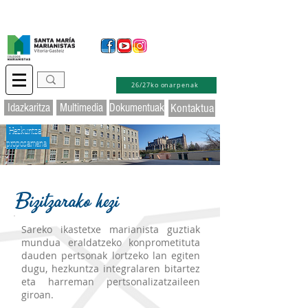
Idazkaritza birtuala
Educamos
Laguntza
26/27ko onarpenak
Idazkaritza
Multimedia
Dokumentuak
Kontaktua
Hezkuntza
proposamena
Bizitzarako hezi
Sareko ikastetxe marianista guztiak
mundua eraldatzeko konprometituta
dauden pertsonak lortzeko lan egiten
dugu, hezkuntza integralaren bitartez
eta harreman pertsonalizatzaileen
giroan.