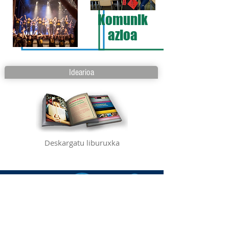
Komunik
azioa
Idearioa
Deskargatu liburuxka
Komunikazioa
Multimedia
Tour birtuala