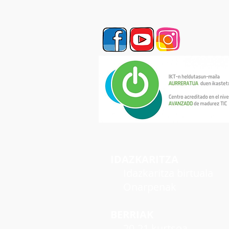
IDAZKARITZA
Idazkaritza birtuala
Onarpenak
BERRIAK
20-21 kurtsoa