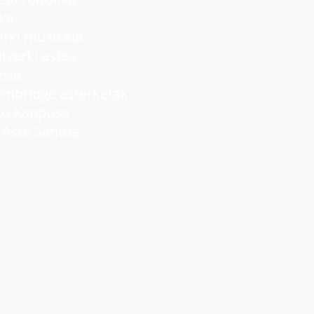
ka
ki musikala
rki astea
lesa
idge asterketak
 Kanpusa
ste Santua