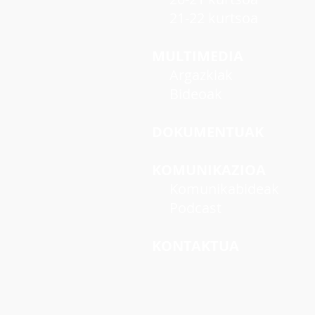
21-22 kurtsoa
MULTIMEDIA
Argazkiak
Bideoak
DOKUMENTUAK
KOMUNIKAZIOA
Komunikabideak
Podcast
KONTAKTUA