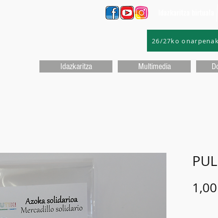
Idazkaritza birtuala
26/27ko onarpena
Idazkaritza
Multimedia
D
PUL
1,00