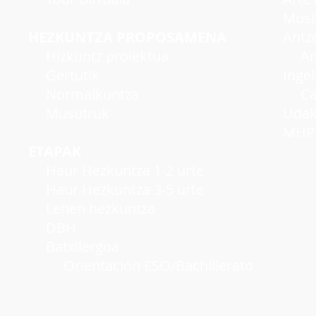
Musi
HEZKUNTZA PROPOSAMENA
Antzer
Hizkuntz proiektua
Antze
Gertutik
Inge
Normalkuntza
Cambr
Musutruk
Udako
MHP A
ETAPAK
Haur Hezkuntza 1-2 urte
Haur Hezkuntza 3-5 urte
Lehen hezkuntza
DBH
Batxilergoa
Orientación ESO/Bachillerato