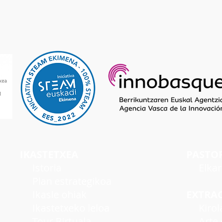
IKASTETXEA
PASTO
I
storia
Elka
Plan estrategikoa
Ikasle ohiak
EXTRA
Ikastetxeko leloa
Kirol
Tour Birtuala
Arte e