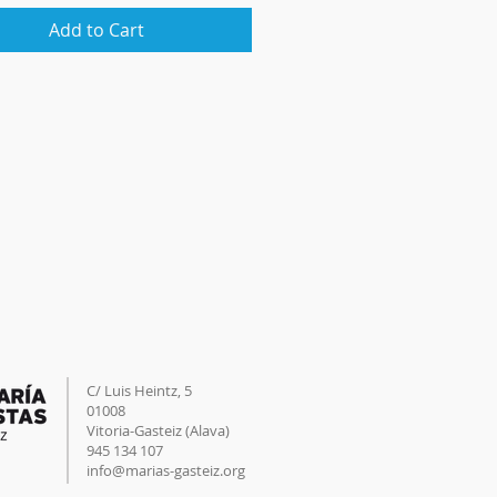
Add to Cart
C/ Luis Heintz,
5
01008
Vitoria-Gasteiz (
Alava
)
945 134 107
info@marias-gasteiz.org