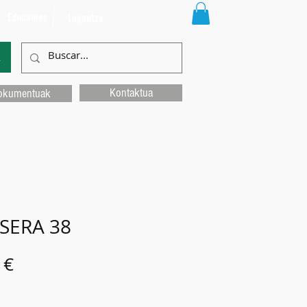
Educamos
Laguntza
k
Kontaktua
okumentuak
SERA 38
Price
 €