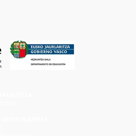
RALGINTZA
rbidea
CURRICULARRAK
a
ta robotika