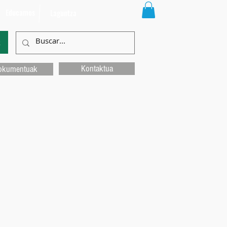
Educamos
Laguntza
k
Kontaktua
okumentuak