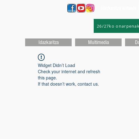
Idazkaritza birtuala
26/27ko onarpena
Idazkaritza
Multimedia
D
Widget Didn’t Load
Check your internet and refresh
this page.
If that doesn’t work, contact us.