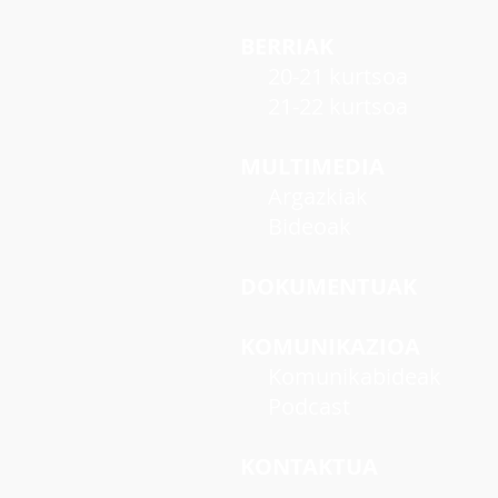
BERRIAK
20-21 kurtsoa
21-22 kurtsoa
MULTIMEDIA
Argazkiak
Bideoak
DOKUMENTUAK
KOMUNIKAZIOA
Komunikabideak
Podcast
KONTAKTUA