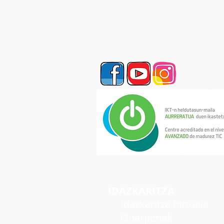
IDAZKARITZA
Idazkaritza birtuala
Onarpenak