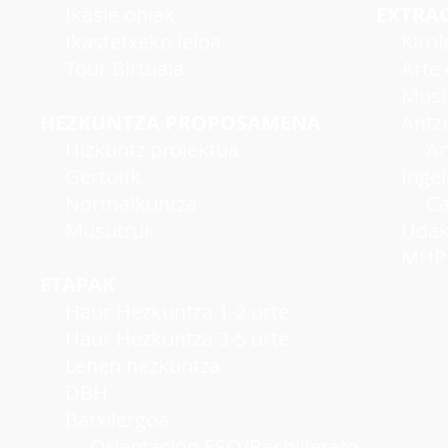
Ikasle ohiak
EXTRA
Ikastetxeko leloa
Kirol
Tour Birtuala
Arte e
Musi
HEZKUNTZA PROPOSAMENA
Antzer
Hizkuntz proiektua
Antze
Gertutik
Inge
Normalkuntza
Cambr
Musutruk
Udako
MHP A
ETAPAK
Haur Hezkuntza 1-2 urte
Haur Hezkuntza 3-5 urte
Lehen hezkuntza
DBH
Batxilergoa
Orientación ESO/Bachillerato