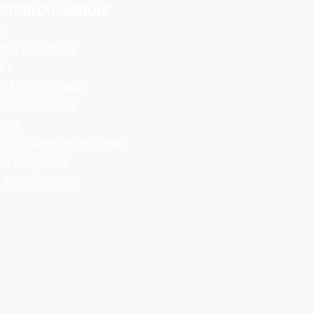
CURRICULARRAK
a
ta robotika
ka
ki musikala
rki astea
lesa
idge asterketak
 Kanpusa
ste Santua