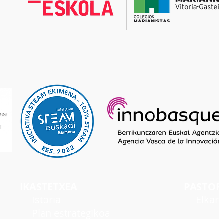
IKASTETXEA
PASTO
I
storia
Elka
Plan estrategikoa