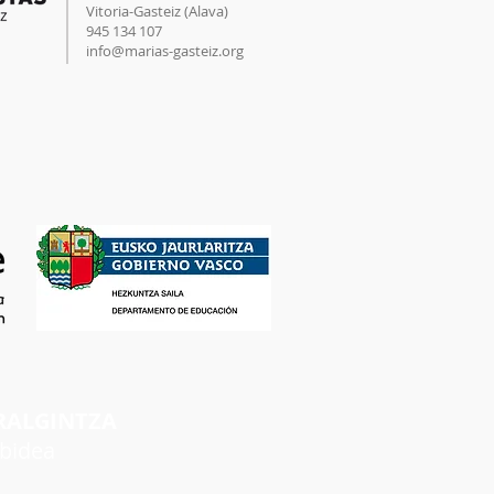
Vitoria-Gasteiz (
Alava
)
945 134 107
info@marias-gasteiz.org
RALGINTZA
rbidea