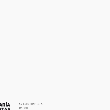
C/ Luis Heintz,
5
01008