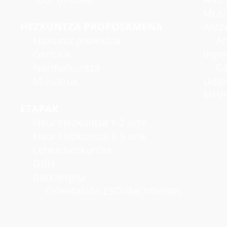
Musi
HEZKUNTZA PROPOSAMENA
Antzer
Hizkuntz proiektua
Antze
Gertutik
Inge
Normalkuntza
Cambr
Musutruk
Udako
MHP A
ETAPAK
Haur Hezkuntza 1-2 urte
Haur Hezkuntza 3-5 urte
Lehen hezkuntza
DBH
Batxilergoa
Orientación ESO/Bachillerato