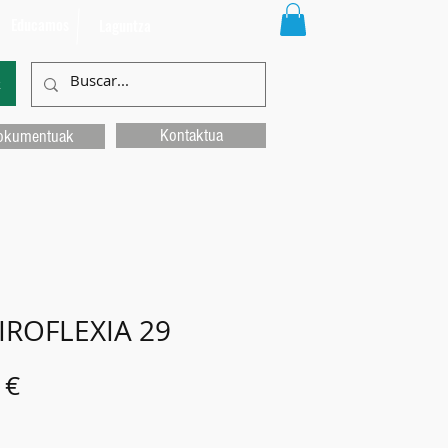
Educamos
Laguntza
k
Kontaktua
okumentuak
IROFLEXIA 29
Price
 €