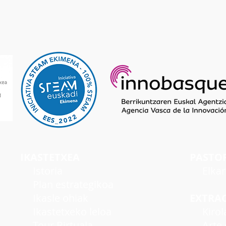
IKASTETXEA
PASTO
I
storia
Elka
Plan estrategikoa
Ikasle ohiak
EXTRA
Ikastetxeko leloa
Kirol
Tour Birtuala
Arte e