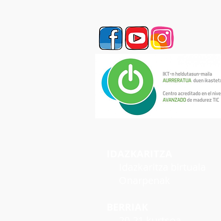
IDAZKARITZA
Idazkaritza birtuala
Onarpenak
BERRIAK
20-21 kurtsoa