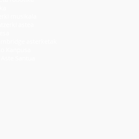
ka
ki musikala
rki astea
lesa
idge asterketak
 Kanpusa
ste Santua