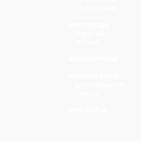
21-22 kurtsoa
MULTIMEDIA
Argazkiak
Bideoak
DOKUMENTUAK
KOMUNIKAZIOA
Komunikabideak
Podcast
KONTAKTUA