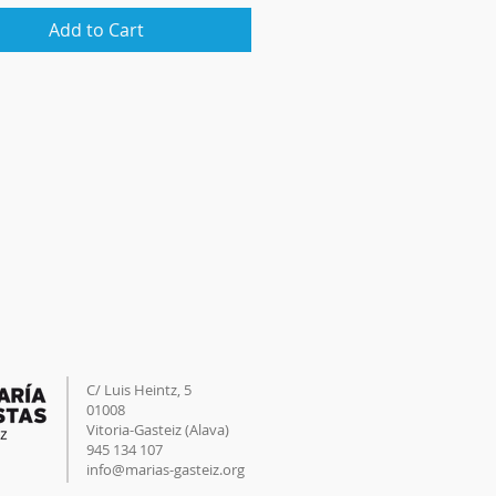
Add to Cart
C/ Luis Heintz,
5
01008
Vitoria-Gasteiz (
Alava
)
945 134 107
info@marias-gasteiz.org