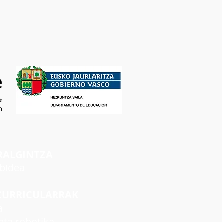
RALGINTZA
rbidea
CURRICULARRAK
a
ta robotika