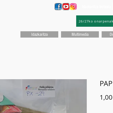
Idazkaritza birtuala
26/27ko onarpena
Idazkaritza
Multimedia
D
PAP
1,00