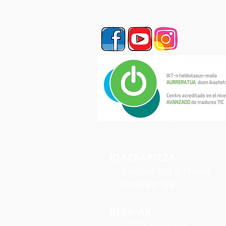
IDAZKARITZA
Idazkaritza birtuala
Onarpenak
BERRIAK
20-21 kurtsoa