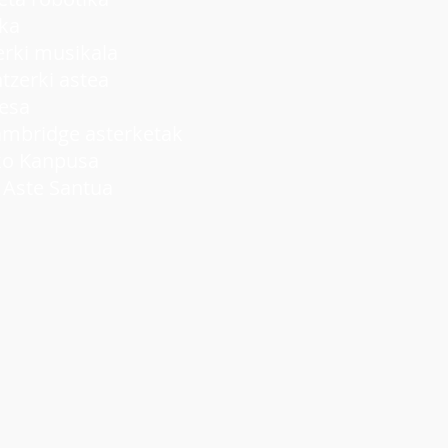
ka
ki musikala
rki astea
lesa
idge asterketak
 Kanpusa
ste Santua