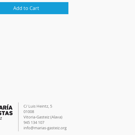
Add to Cart
C/ Luis Heintz,
5
01008
Vitoria-Gasteiz (
Alava
)
945 134 107
info@marias-gasteiz.org