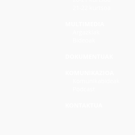
21-22 kurtsoa
MULTIMEDIA
Argazkiak
Bideoak
DOKUMENTUAK
KOMUNIKAZIOA
Komunikabideak
Podcast
KONTAKTUA