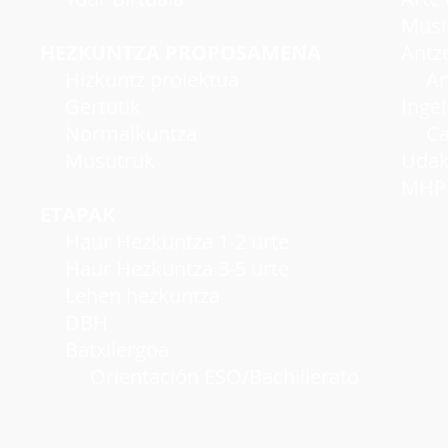
Musi
HEZKUNTZA PROPOSAMENA
Antzer
Hizkuntz proiektua
Antze
Gertutik
Inge
Normalkuntza
Cambr
Musutruk
Udako
MHP A
ETAPAK
Haur Hezkuntza 1-2 urte
Haur Hezkuntza 3-5 urte
Lehen hezkuntza
DBH
Batxilergoa
Orientación ESO/Bachillerato