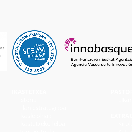
IKASTETXEA
PASTO
I
storia
Elka
Plan estrategikoa
Ikasle ohiak
EXTRA
Ikastetxeko leloa
Kirol
Tour Birtuala
Arte e