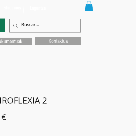
Educamos
Laguntza
k
Kontaktua
okumentuak
IROFLEXIA 2
Price
 €