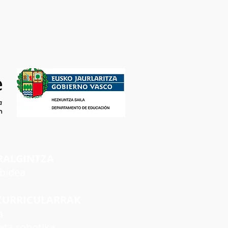
RALGINTZA
rbidea
CURRICULARRAK
a
ta robotika