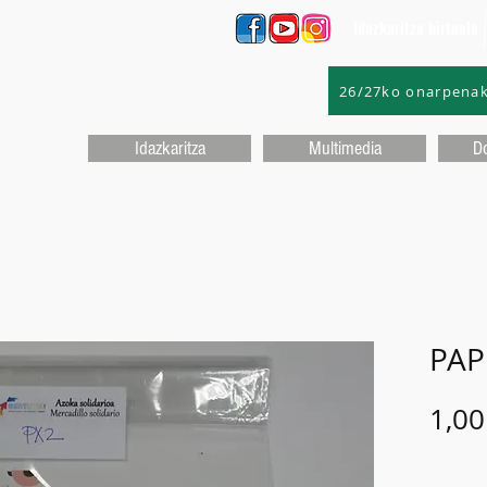
Idazkaritza birtuala
26/27ko onarpena
Idazkaritza
Multimedia
D
PAP
1,00