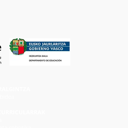
RALGINTZA
rbidea
CURRICULARRAK
a
ta robotika