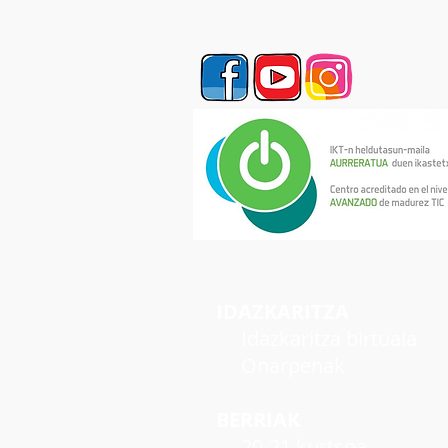
IDAZKARITZA
Idazkaritza birtuala
Onarpenak
BERRIAK
20-21 kurtsoa