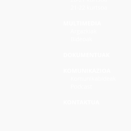
21-22 kurtsoa
MULTIMEDIA
Argazkiak
Bideoak
DOKUMENTUAK
KOMUNIKAZIOA
Komunikabideak
Podcast
KONTAKTUA