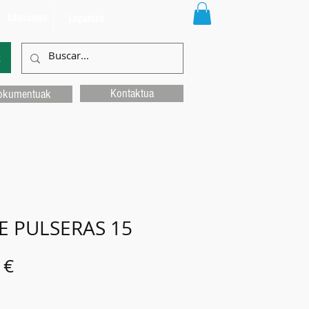
Educamos
Laguntza
k
Kontaktua
okumentuak
E PULSERAS 15
Price
 €