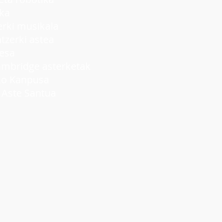
ka
ki musikala
rki astea
lesa
idge asterketak
 Kanpusa
ste Santua