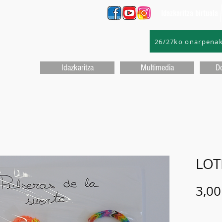
Idazkaritza birtuala
26/27ko onarpena
Idazkaritza
Multimedia
D
LOT
3,00