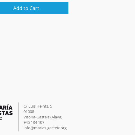
Add to Cart
C/ Luis Heintz,
5
01008
Vitoria-Gasteiz (
Alava
)
945 134 107
info@marias-gasteiz.org