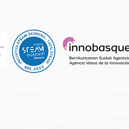
IKASTETXEA
PASTO
I
storia
Elka
Plan estrategikoa
Ikasle ohiak
EXTRA
Ikastetxeko leloa
Kirol
Tour Birtuala
Arte e