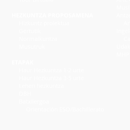
Musi
HEZKUNTZA PROPOSAMENA
Antzer
Hizkuntz proiektua
Antze
Gertutik
Inge
Normalkuntza
Cambr
Musutruk
Udako
MHP A
ETAPAK
Haur Hezkuntza 1-2 urte
Haur Hezkuntza 3-5 urte
Lehen hezkuntza
DBH
Batxilergoa
Orientación ESO/Bachillerato