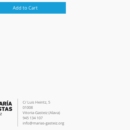
Add to Cart
C/ Luis Heintz,
5
01008
Vitoria-Gasteiz (
Alava
)
945 134 107
info@marias-gasteiz.org