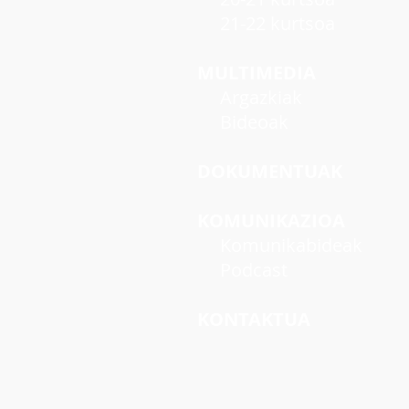
21-22 kurtsoa
MULTIMEDIA
Argazkiak
Bideoak
DOKUMENTUAK
KOMUNIKAZIOA
Komunikabideak
Podcast
KONTAKTUA