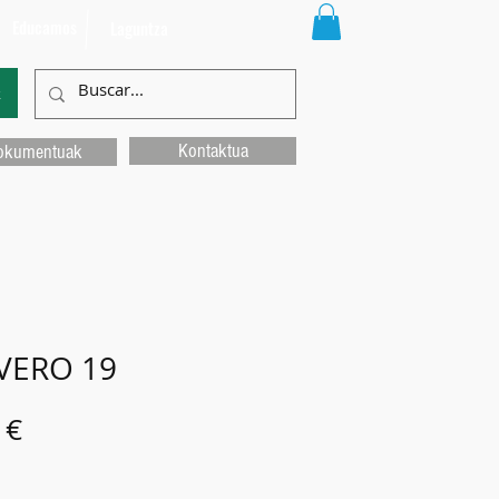
Educamos
Laguntza
k
Kontaktua
okumentuak
VERO 19
Price
 €