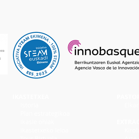
IKASTETXEA
PASTO
I
storia
Elka
Plan estrategikoa
Ikasle ohiak
EXTRA
Ikastetxeko leloa
Kirol
Tour Birtuala
Arte e