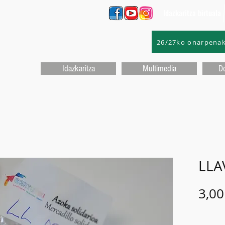
Idazkaritza birtuala
26/27ko onarpena
Idazkaritza
Multimedia
D
LLA
3,00