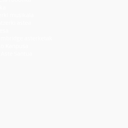
ka
ki musikala
rki astea
lesa
idge asterketak
 Kanpusa
ste Santua