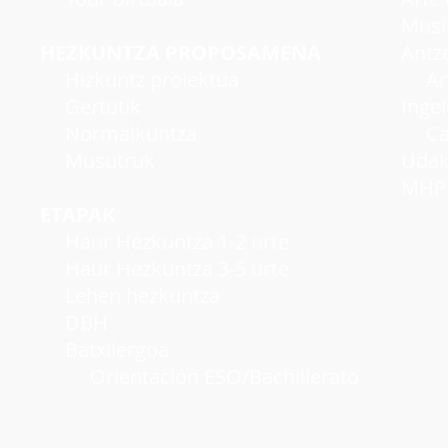
Musi
HEZKUNTZA PROPOSAMENA
Antzer
Hizkuntz proiektua
Antze
Gertutik
Inge
Normalkuntza
Cambr
Musutruk
Udako
MHP A
ETAPAK
Haur Hezkuntza 1-2 urte
Haur Hezkuntza 3-5 urte
Lehen hezkuntza
DBH
Batxilergoa
Orientación ESO/Bachillerato