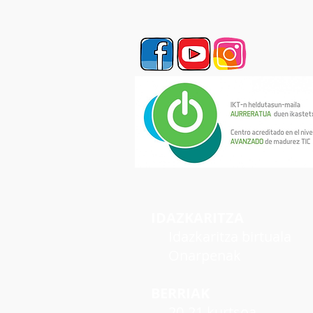
IDAZKARITZA
Idazkaritza birtuala
Onarpenak
BERRIAK
20-21 kurtsoa