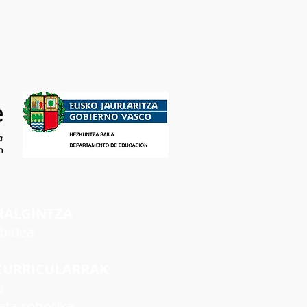
RALGINTZA
rbidea
CURRICULARRAK
a
ta robotika