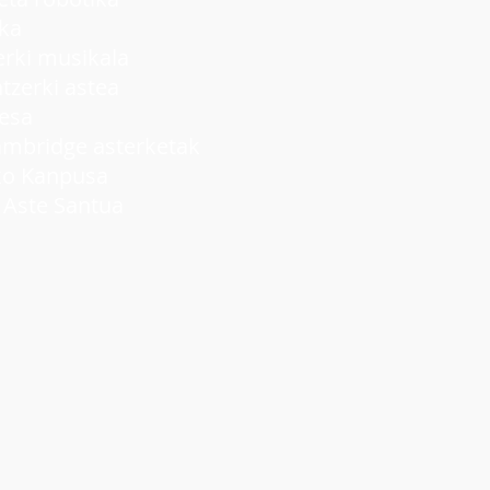
ka
ki musikala
rki astea
lesa
idge asterketak
 Kanpusa
ste Santua