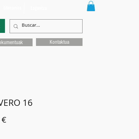
Educamos
Laguntza
k
Kontaktua
okumentuak
VERO 16
Price
 €