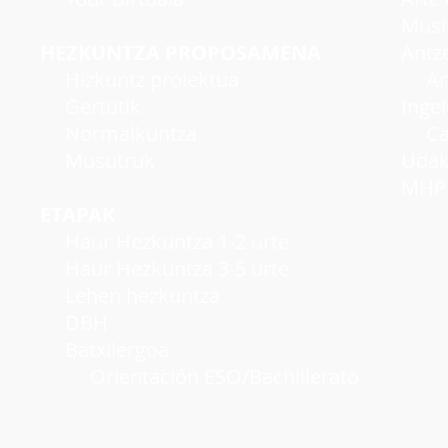
Musi
HEZKUNTZA PROPOSAMENA
Antzer
Hizkuntz proiektua
Antze
Gertutik
Inge
Normalkuntza
Cambr
Musutruk
Udako
MHP A
ETAPAK
Haur Hezkuntza 1-2 urte
Haur Hezkuntza 3-5 urte
Lehen hezkuntza
DBH
Batxilergoa
Orientación ESO/Bachillerato