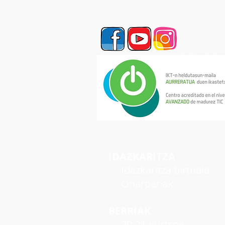
IDAZKARITZA
Idazkaritza birtuala
Onarpenak
BERRIAK
20-21 kurtsoa