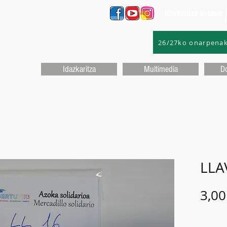
Idazkaritza birtuala
26/27ko onarpena
Idazkaritza
Multimedia
D
LLA
3,00