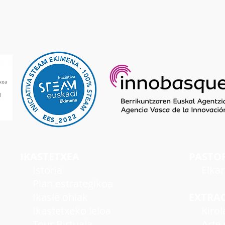
IKASTETXEA
PASTO
I
storia
Elka
Plan estrategikoa
Ikasle ohiak
EXTRA
Ikastetxeko leloa
Kirol
Tour Birtuala
Arte e