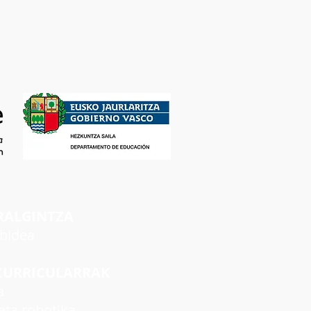
RALGINTZA
rbidea
CURRICULARRAK
a
ta robotika