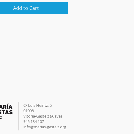
Add to Cart
C/ Luis Heintz,
5
01008
Vitoria-Gasteiz (
Alava
)
945 134 107
info@marias-gasteiz.org