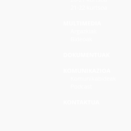
21-22 kurtsoa
MULTIMEDIA
Argazkiak
Bideoak
DOKUMENTUAK
KOMUNIKAZIOA
Komunikabideak
Podcast
KONTAKTUA