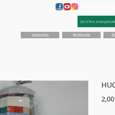
Idazkaritza birtuala
26/27ko onarpena
Idazkaritza
Multimedia
D
HUC
2,00