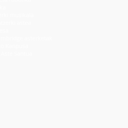
ka
ki musikala
rki astea
lesa
idge asterketak
 Kanpusa
ste Santua