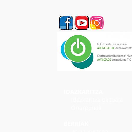
IDAZKARITZA
Idazkaritza birtuala
Onarpenak
BERRIAK
20-21 kurtsoa