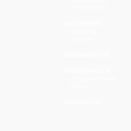
21-22 kurtsoa
MULTIMEDIA
Argazkiak
Bideoak
DOKUMENTUAK
KOMUNIKAZIOA
Komunikabideak
Podcast
KONTAKTUA