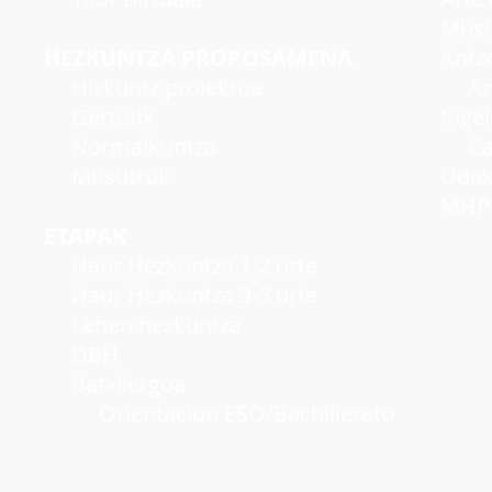
Musi
HEZKUNTZA PROPOSAMENA
Antzer
Hizkuntz proiektua
Antze
Gertutik
Inge
Normalkuntza
Cambr
Musutruk
Udako
MHP A
ETAPAK
Haur Hezkuntza 1-2 urte
Haur Hezkuntza 3-5 urte
Lehen hezkuntza
DBH
Batxilergoa
Orientación ESO/Bachillerato