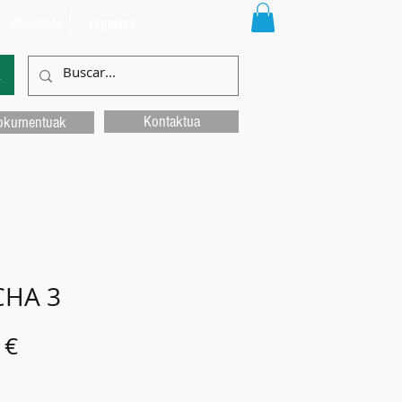
Educamos
Laguntza
k
Kontaktua
okumentuak
HA 3
Price
 €