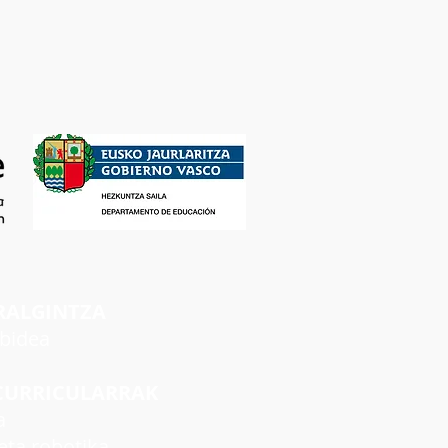
RALGINTZA
rbidea
CURRICULARRAK
a
ta robotika