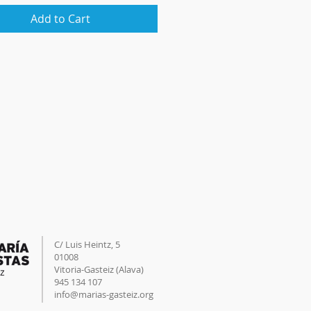
Add to Cart
C/ Luis Heintz,
5
01008
Vitoria-Gasteiz (
Alava
)
945 134 107
info@marias-gasteiz.org