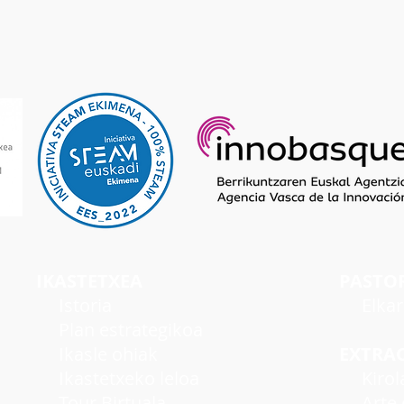
IKASTETXEA
PASTO
I
storia
Elka
Plan estrategikoa
Ikasle ohiak
EXTRA
Ikastetxeko leloa
Kirol
Tour Birtuala
Arte e