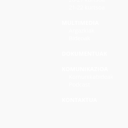
21-22 kurtsoa
MULTIMEDIA
Argazkiak
Bideoak
DOKUMENTUAK
KOMUNIKAZIOA
Komunikabideak
Podcast
KONTAKTUA