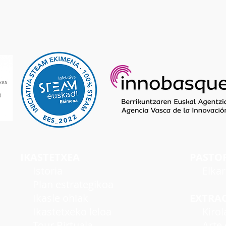
IKASTETXEA
PASTO
I
storia
Elka
Plan estrategikoa
Ikasle ohiak
EXTRA
Ikastetxeko leloa
Kirol
Tour Birtuala
Arte e