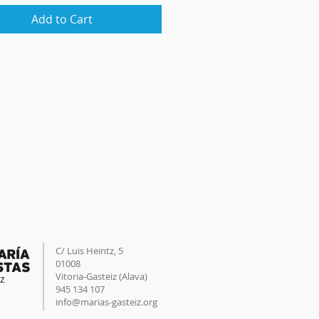
Add to Cart
C/ Luis Heintz,
5
01008
Vitoria-Gasteiz (
Alava
)
945 134 107
info@marias-gasteiz.org