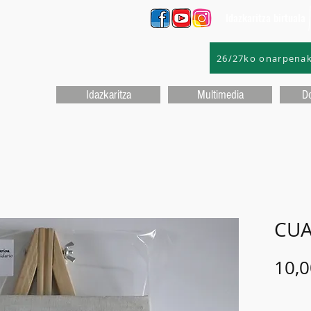
Idazkaritza birtuala
26/27ko onarpena
Idazkaritza
Multimedia
D
CUA
10,0