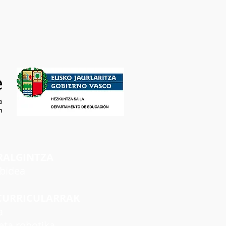
RALGINTZA
rbidea
CURRICULARRAK
a
ta robotika