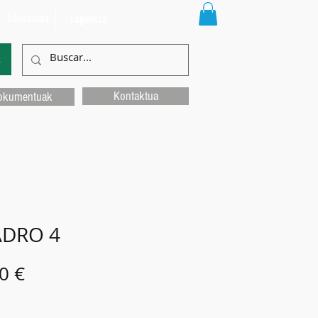
Educamos
Laguntza
k
Kontaktua
okumentuak
DRO 4
Price
0 €