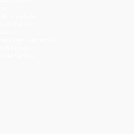
ka
ki musikala
rki astea
lesa
idge asterketak
 Kanpusa
ste Santua