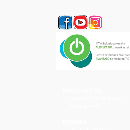
IDAZKARITZA
Idazkaritza birtuala
Onarpenak
BERRIAK
20-21 kurtsoa