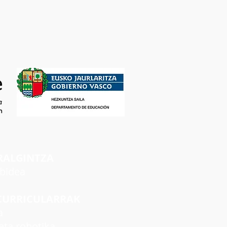
RALGINTZA
rbidea
CURRICULARRAK
a
ta robotika