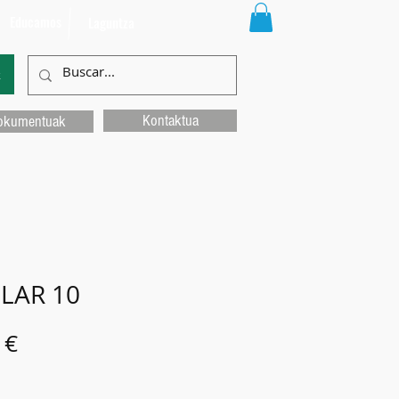
Educamos
Laguntza
k
Kontaktua
okumentuak
LAR 10
Price
 €