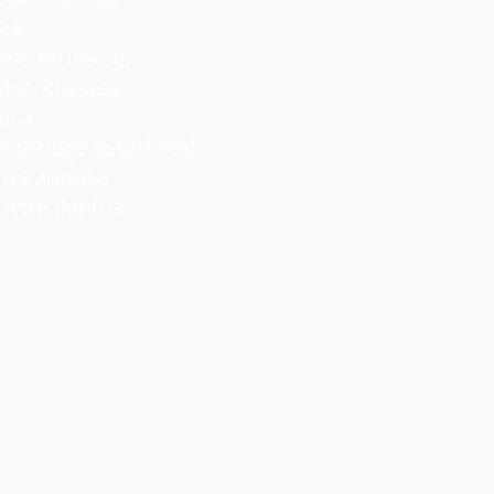
ka
ki musikala
rki astea
lesa
idge asterketak
 Kanpusa
ste Santua