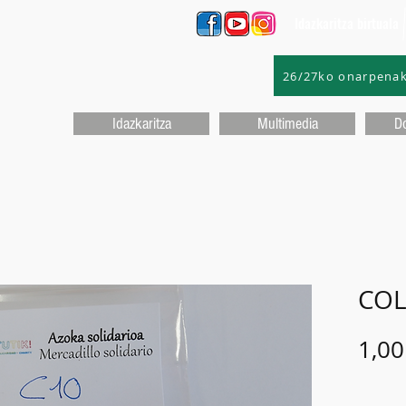
Idazkaritza birtuala
26/27ko onarpena
Idazkaritza
Multimedia
D
COL
1,00