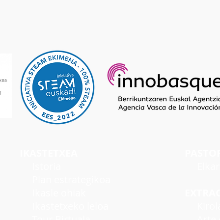
IKASTETXEA
PASTO
I
storia
Elka
Plan estrategikoa
Ikasle ohiak
EXTRA
Ikastetxeko leloa
Kirol
Tour Birtuala
Arte e