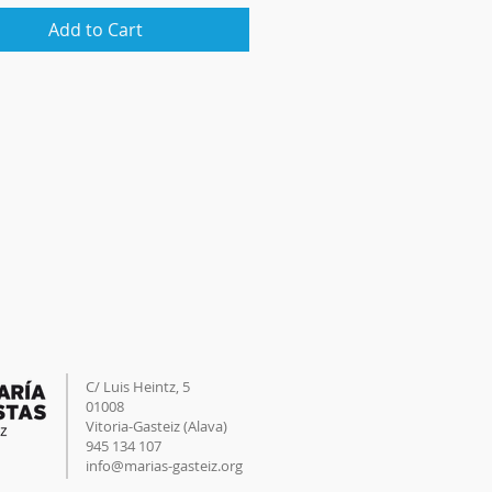
Add to Cart
C/ Luis Heintz,
5
01008
Vitoria-Gasteiz (
Alava
)
945 134 107
info@marias-gasteiz.org