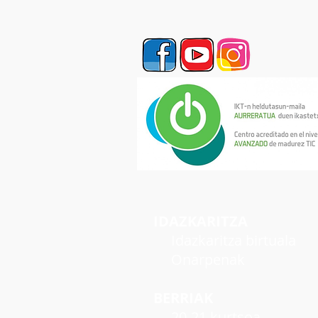
IDAZKARITZA
Idazkaritza birtuala
Onarpenak
BERRIAK
20-21 kurtsoa