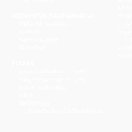
Musi
HEZKUNTZA PROPOSAMENA
Antzer
Hizkuntz proiektua
Antze
Gertutik
Inge
Normalkuntza
Cambr
Musutruk
Udako
MHP A
ETAPAK
Haur Hezkuntza 1-2 urte
Haur Hezkuntza 3-5 urte
Lehen hezkuntza
DBH
Batxilergoa
Orientación ESO/Bachillerato