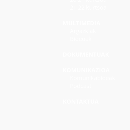
21-22 kurtsoa
MULTIMEDIA
Argazkiak
Bideoak
DOKUMENTUAK
KOMUNIKAZIOA
Komunikabideak
Podcast
KONTAKTUA