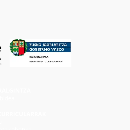
RALGINTZA
rbidea
CURRICULARRAK
a
ta robotika