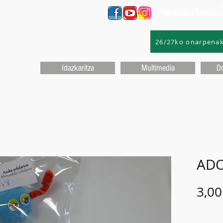
Idazkaritza birtuala
26/27ko onarpena
Idazkaritza
Multimedia
D
AD
3,00