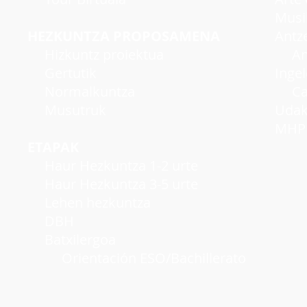
Musi
HEZKUNTZA PROPOSAMENA
Antzer
Hizkuntz proiektua
Antze
Gertutik
Inge
Normalkuntza
Cambr
Musutruk
Udako
MHP A
ETAPAK
Haur Hezkuntza 1-2 urte
Haur Hezkuntza 3-5 urte
Lehen hezkuntza
DBH
Batxilergoa
Orientación ESO/Bachillerato