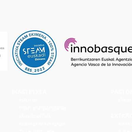
IKASTETXEA
PASTO
I
storia
Elka
Plan estrategikoa
Ikasle ohiak
EXTRA
Ikastetxeko leloa
Kirol
Tour Birtuala
Arte e