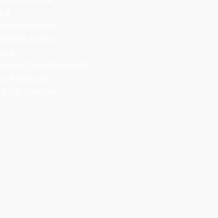
ka
ki musikala
rki astea
lesa
idge asterketak
 Kanpusa
ste Santua