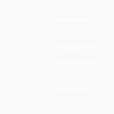
21-22 kurtsoa
MULTIMEDIA
Argazkiak
Bideoak
DOKUMENTUAK
KOMUNIKAZIOA
Komunikabideak
Podcast
KONTAKTUA