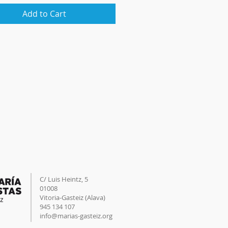
Add to Cart
C/ Luis Heintz,
5
01008
Vitoria-Gasteiz (
Alava
)
945 134 107
info@marias-gasteiz.org