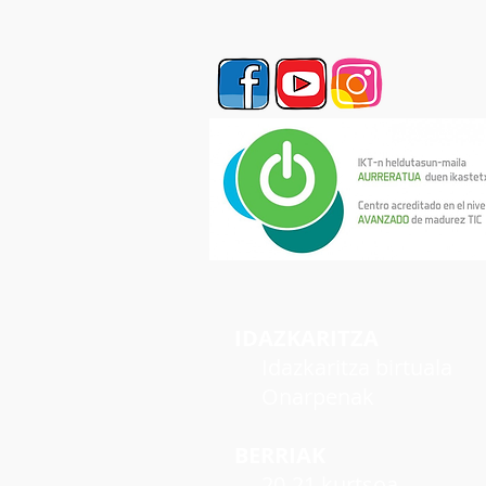
IDAZKARITZA
Idazkaritza birtuala
Onarpenak
BERRIAK
20-21 kurtsoa