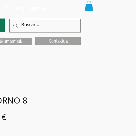
Educamos
Laguntza
k
Kontaktua
okumentuak
ORNO 8
Price
 €