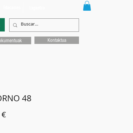
Educamos
Laguntza
k
Kontaktua
okumentuak
RNO 48
Price
 €