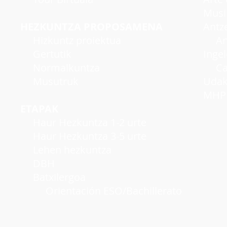
Musi
HEZKUNTZA PROPOSAMENA
Antzer
Hizkuntz proiektua
Antze
Gertutik
Inge
Normalkuntza
Cambr
Musutruk
Udako
MHP A
ETAPAK
Haur Hezkuntza 1-2 urte
Haur Hezkuntza 3-5 urte
Lehen hezkuntza
DBH
Batxilergoa
Orientación ESO/Bachillerato