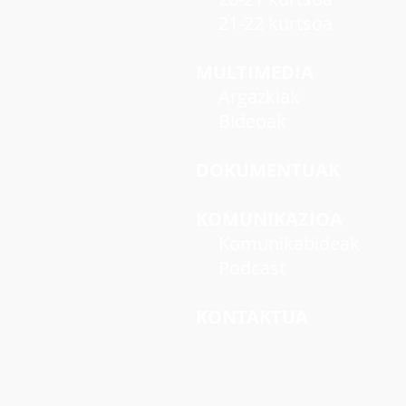
21-22 kurtsoa
MULTIMEDIA
Argazkiak
Bideoak
DOKUMENTUAK
KOMUNIKAZIOA
Komunikabideak
Podcast
KONTAKTUA