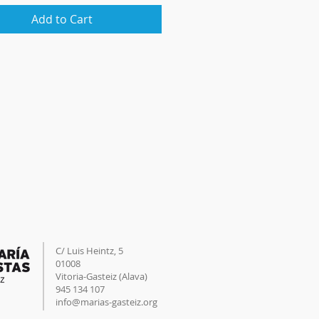
Add to Cart
C/ Luis Heintz,
5
01008
Vitoria-Gasteiz (
Alava
)
945 134 107
info@marias-gasteiz.org