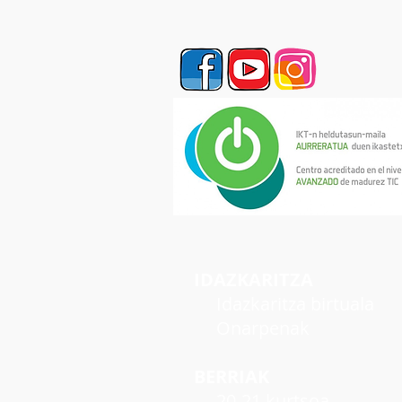
IDAZKARITZA
Idazkaritza birtuala
Onarpenak
BERRIAK
20-21 kurtsoa