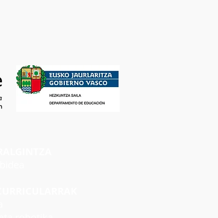
RALGINTZA
rbidea
CURRICULARRAK
a
ta robotika