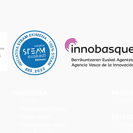
IKASTETXEA
PASTO
I
storia
Elka
Plan estrategikoa
Ikasle ohiak
EXTRA
Ikastetxeko leloa
Kirol
Tour Birtuala
Arte e