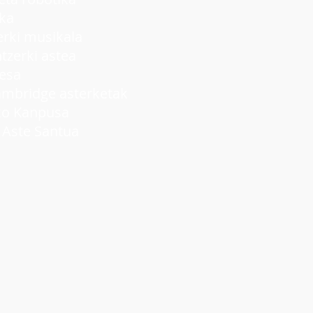
ka
ki musikala
rki astea
lesa
idge asterketak
 Kanpusa
ste Santua