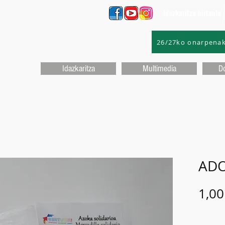
Idazkaritza birtuala
26/27ko onarpena
Idazkaritza
Multimedia
D
ADO
1,00