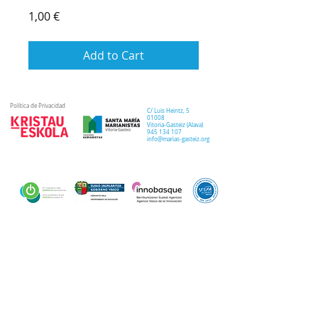
Price
1,00 €
Add to Cart
Política de Privacidad
C/ Luis Heintz,
5
01008
Vitoria-Gasteiz (
Alava
)
945 134 107
info@marias-gasteiz.org
IDAZKARITZA
IKASTETXEA
PASTORALGINTZA
Idazkaritza birtuala
I
storia
Elkarbidea
Onarpenak
Plan estrategikoa
Ikasle ohiak
EXTRACURRICULARRAK
BERRIAK
Ikastetxeko leloa
Kirola
Tour Birtuala
20-21 kurtsoa
Arte eta robotika
21-22 kurtsoa
Musika
HEZKUNTZA
Antzerki musikala
MULTIMEDIA
PROPOSAMENA
Antzerki astea
Ingelesa
Argazkiak
Hizkuntz proiektua