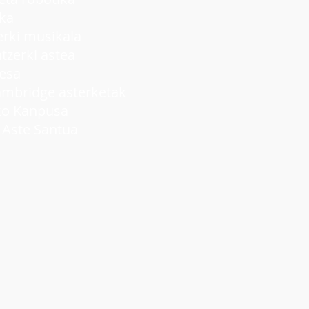
ka
ki musikala
rki astea
lesa
idge asterketak
 Kanpusa
ste Santua