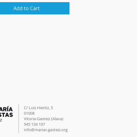
Add to Cart
C/ Luis Heintz,
5
01008
Vitoria-Gasteiz (
Alava
)
945 134 107
info@marias-gasteiz.org