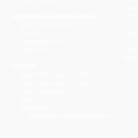
Musi
HEZKUNTZA PROPOSAMENA
Antzer
Hizkuntz proiektua
Antze
Gertutik
Inge
Normalkuntza
Cambr
Musutruk
Udako
MHP A
ETAPAK
Haur Hezkuntza 1-2 urte
Haur Hezkuntza 3-5 urte
Lehen hezkuntza
DBH
Batxilergoa
Orientación ESO/Bachillerato