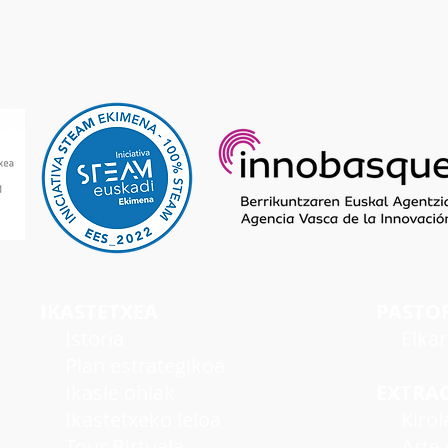
IKASTETXEA
PASTO
I
storia
Elka
Plan estrategikoa
Ikasle ohiak
EXTRA
Ikastetxeko leloa
Kirol
Tour Birtuala
Arte e