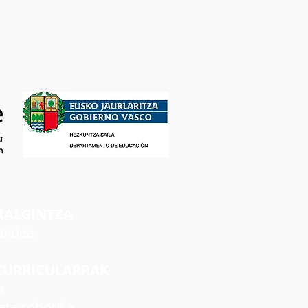
RALGINTZA
rbidea
CURRICULARRAK
a
ta robotika