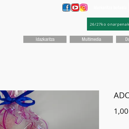
Idazkaritza birtuala
26/27ko onarpena
Idazkaritza
Multimedia
D
ADO
1,00