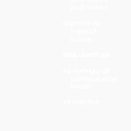
21-22 kurtsoa
MULTIMEDIA
Argazkiak
Bideoak
DOKUMENTUAK
KOMUNIKAZIOA
Komunikabideak
Podcast
KONTAKTUA