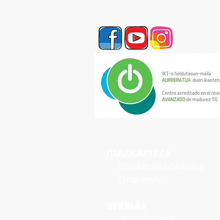
IDAZKARITZA
Idazkaritza birtuala
Onarpenak
BERRIAK
20-21 kurtsoa