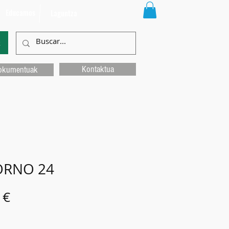
Educamos
Laguntza
k
Kontaktua
okumentuak
RNO 24
Price
 €