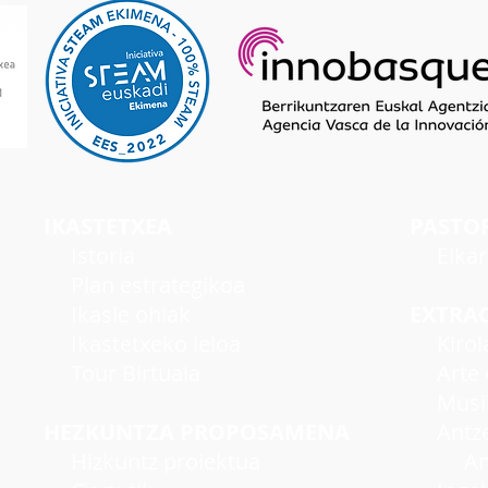
IKASTETXEA
PASTO
I
storia
Elka
Plan estrategikoa
Ikasle ohiak
EXTRA
Ikastetxeko leloa
Kirol
Tour Birtuala
Arte e
Musi
HEZKUNTZA PROPOSAMENA
Antzer
Hizkuntz proiektua
Antze