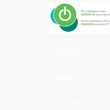
IDAZKARITZA
Idazkaritza birtuala
Onarpenak
BERRIAK
20-21 kurtsoa
21-22 kurtsoa
MULTIMEDIA