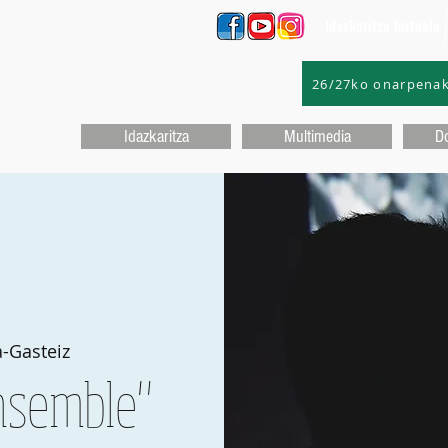
Idazkaritza birtuala
26/27ko onarpena
Idazkaritza
Multimedia
D
a-Gasteiz
nsemble"