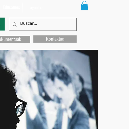
Educamos
Laguntza
k
Kontaktua
okumentuak