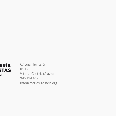
C/ Luis Heintz,
5
01008
Vitoria-Gasteiz (
Alava
)
945 134 107
info@marias-gasteiz.org