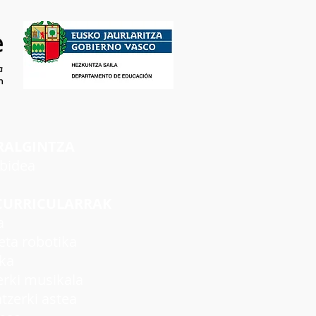
RALGINTZA
rbidea
CURRICULARRAK
a
ta robotika
ka
ki musikala
rki astea