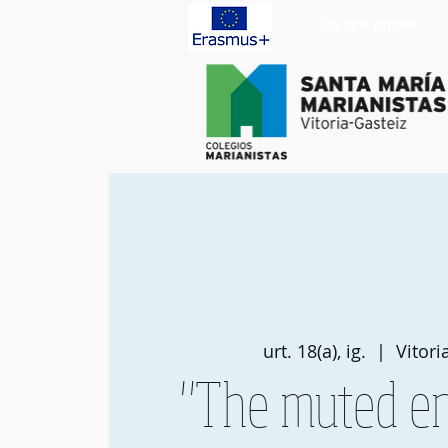
Lan egin gurekin
urt. 18(a), ig.
  |  
Vitori
"The muted e