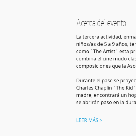
Acerca del evento
La tercera actividad, enma
niños/as de 5 a 9 años, te 
como `The Artist´ esta pr
combina el cine mudo clás
composiciones que la Asoci
Durante el pase se proyec
Charles Chaplin `The Kid´.
madre, encontrará un hog
se abrirán paso en la dur
LEER MÁS >