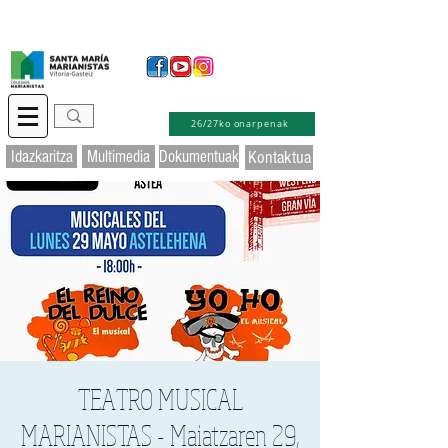
Idazkaritza birtuala
Educamos
Laguntza
26/27ko onarpenak
Idazkaritza
Multimedia
Dokumentuak
Kontaktua
TEATRO MUSICAL
MARIANISTAS - Maiatzaren 29,