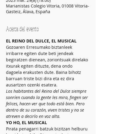
2023 mai. 29(a) (18:00)
Marianistas Colegio Vitoria, 01008 Vitoria-
Gasteiz, Álava, España
Acerca del evento
EL REINO DEL DULCE, EL MUSICAL
Gozoaren Erresumako biztanleek 
irribarre egiten dute beti jendeak 
begiratzen dienean, zoriontsuak direlako 
itxurak egiten dituzte, dena ondo 
dagoela erakusten dute. Baina bihotz 
barruan triste bizi dira eta ez dira 
ausartzen ozenki esatera.
Los habitantes del Reino del Dulce siempre 
sonríen cuando la gente les mira, fingen ser 
felices, hacen ver que todo está bien. Pero 
dentro de su corazón, viven tristes y no se 
atreven a decirlo en voz alta.
YO HO, EL MUSICAL
Pirata penagarri batzuk bizitzan helburu 