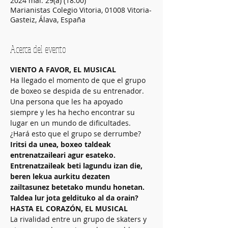
2024 mai. 29(a) (18:00)
Marianistas Colegio Vitoria, 01008 Vitoria-
Gasteiz, Álava, España
Acerca del evento
VIENTO A FAVOR, EL MUSICAL
Ha llegado el momento de que el grupo 
de boxeo se despida de su entrenador. 
Una persona que les ha apoyado 
siempre y les ha hecho encontrar su 
lugar en un mundo de dificultades. 
¿Hará esto que el grupo se derrumbe?
Iritsi da unea, boxeo taldeak 
entrenatzaileari agur esateko. 
Entrenatzaileak beti lagundu izan die, 
beren lekua aurkitu dezaten 
zailtasunez betetako mundu honetan. 
Taldea lur jota geldituko al da orain?
HASTA EL CORAZÓN, EL MUSICAL
La rivalidad entre un grupo de skaters y 