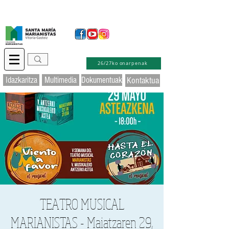
Idazkaritza birtuala
Educamos
Laguntza
26/27ko onarpenak
Idazkaritza
Multimedia
Dokumentuak
Kontaktua
TEATRO MUSICAL
MARIANISTAS - Maiatzaren 29,