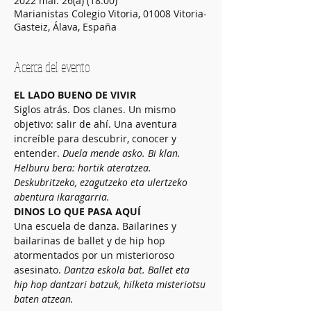
2022 mai. 26(a) (18:00)
Marianistas Colegio Vitoria, 01008 Vitoria-
Gasteiz, Álava, España
Acerca del evento
EL LADO BUENO DE VIVIR
Siglos atrás. Dos clanes. Un mismo 
objetivo: salir de ahí. Una aventura 
increíble para descubrir, conocer y 
entender. 
Duela mende asko. Bi klan. 
Helburu bera: hortik ateratzea. 
Deskubritzeko, ezagutzeko eta ulertzeko 
abentura ikaragarria.
DINOS LO QUE PASA AQUÍ
Una escuela de danza. Bailarines y 
bailarinas de ballet y de hip hop 
atormentados por un misterioroso 
asesinato. 
Dantza eskola bat. Ballet eta 
hip hop dantzari batzuk, hilketa misteriotsu 
baten atzean.