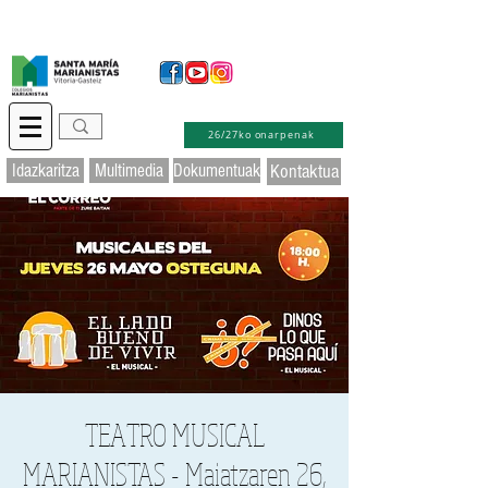
Idazkaritza birtuala
Educamos
Laguntza
26/27ko onarpenak
Idazkaritza
Multimedia
Dokumentuak
Kontaktua
TEATRO MUSICAL
MARIANISTAS - Maiatzaren 26,