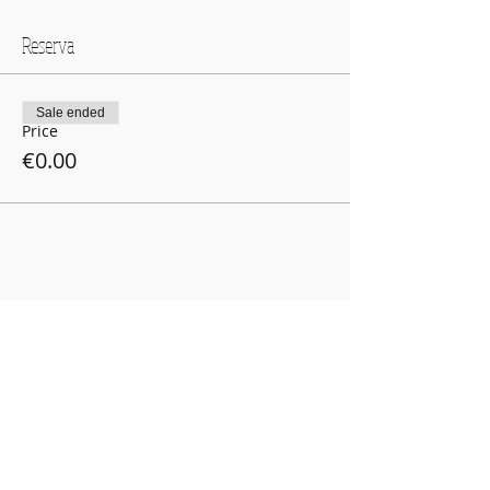
Reserva
Sale ended
Price
€0.00
Compartir este evento
Política de Privacidad
C/ Luis Heintz,
5
01008
Vitoria-Gasteiz (
Alava
)
945 134 107
info@marias-gasteiz.org