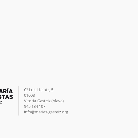
C/ Luis Heintz,
5
01008
Vitoria-Gasteiz (
Alava
)
945 134 107
info@marias-gasteiz.org