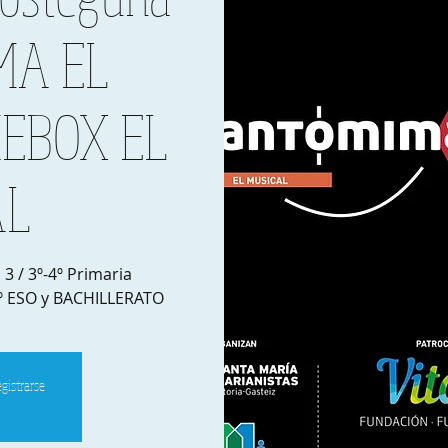
MA EL
KEBOX EL
AL
 / 3º-4º Primaria
4º ESO y BACHILLERATO
egistrarse