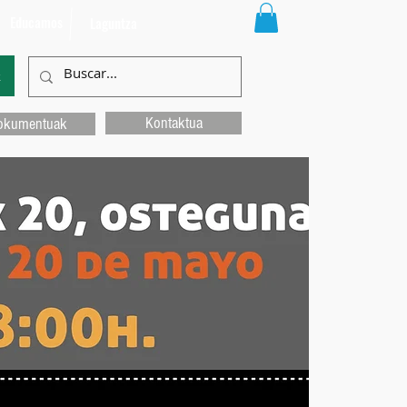
Educamos
Laguntza
k
Kontaktua
okumentuak