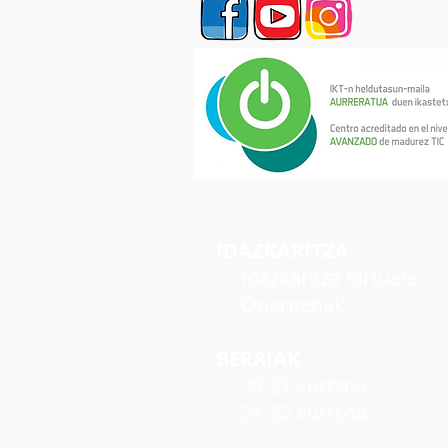
IDAZKARITZA
Idazkaritza birtuala
Onarpenak
BERRIAK
20-21 kurtsoa
21-22 kurtsoa