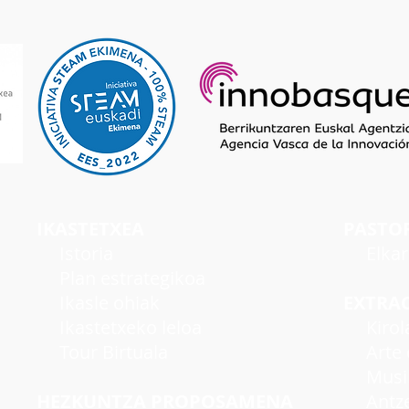
IKASTETXEA
PASTO
I
storia
Elka
Plan estrategikoa
Ikasle ohiak
EXTRA
Ikastetxeko leloa
Kirol
Tour Birtuala
Arte e
Musi
HEZKUNTZA PROPOSAMENA
Antzer