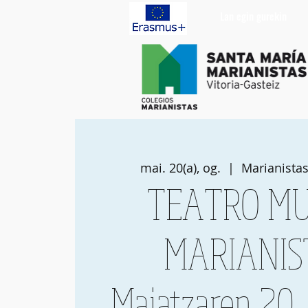
Lan egin gurekin
mai. 20(a), og.
  |  
Marianistas
TEATRO MU
MARIANIS
Maiatzaren 20,