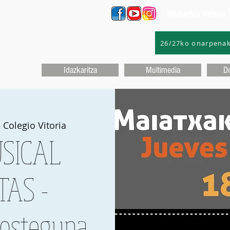
Idazkaritza birtuala
26/27ko onarpena
Idazkaritza
Multimedia
D
 Colegio Vitoria
SICAL
TAS -
 osteguna