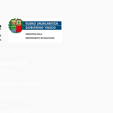
RALGINTZA
rbidea
CURRICULARRAK
a
ta robotika
ka
ki musikala