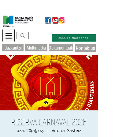
Idazkaritza birtuala
Educamos
Laguntza
26/27ko onarpenak
Idazkaritza
Multimedia
Dokumentuak
Kontaktua
RESERVA CARNAVAL 2026
aza. 20(a), og.
  |  
Vitoria-Gasteiz