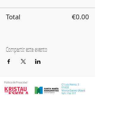
Total
€0.00
Compartir este evento
Política de Privacidad
C/ Luis Heintz,
5
01008
Vitoria-Gasteiz (
Alava
)
945 134 107
info@marias-gasteiz.org