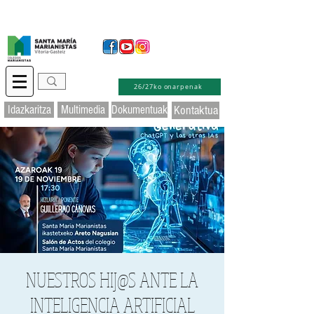
Idazkaritza birtuala
Educamos
Laguntza
26/27ko onarpenak
Idazkaritza
Multimedia
Dokumentuak
Kontaktua
NUESTROS HIJ@S ANTE LA
INTELIGENCIA ARTIFICIAL