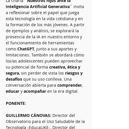
La charla 
`Nuestros hijos ante la 
Inteligencia Artificial Generativa´
 invita 
a reflexionar sobre el papel que juega 
esta tecnología en la vida cotidiana y en 
la formación de los más jóvenes. A partir 
de ejemplos y análisis, se explorará la 
presencia de la IA en nuestro entorno y 
el funcionamiento de herramientas 
como 
ChatGPT
, junto a sus aportes y 
limitaciones. También se abordará cómo 
los/as adolescentes pueden aprovechar 
su potencial de forma 
creativa, ética y 
segura
, sin perder de vista los 
riesgos y 
desafíos
 que su uso conlleva. Una 
conversación abierta para 
comprender
, 
educar
 y 
acompañar
 en la era digital.
PONENTE:
GUILLERMO CÁNOVAS: 
Director del 
Observatorio para el Uso Saludable de la 
Tecnología -EducaLIKE-. Director del 