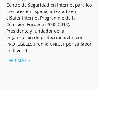
Centro de Seguridad en Internet para los 
menores en España, integrado en 
elSafer Internet Programme de la 
Comisión Europea (2002-2014). 
Presidente y fundador de la 
organización de protección del menor 
PROTEGELES.Premio UNICEF por su labor 
en favor de…
LEER MÁS >
Compartir este evento
Política de Privacidad
C/ Luis Heintz,
5
01008
Vitoria-Gasteiz (
Alava
)