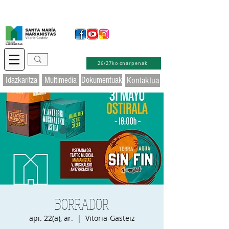
Idazkaritza birtuala
Educamos
Laguntza
26/27ko onarpenak
Idazkaritza
Multimedia
Dokumentuak
Kontaktua
BORRADOR
api. 22(a), ar.
  |  
Vitoria-Gasteiz