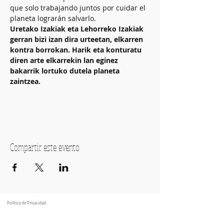
que solo trabajando juntos por cuidar el 
planeta lograrán salvarlo.
Uretako Izakiak eta Lehorreko Izakiak 
gerran bizi izan dira urteetan, elkarren 
kontra borrokan. Harik eta konturatu 
diren arte elkarrekin lan eginez 
bakarrik lortuko dutela planeta 
zaintzea.
Compartir este evento
Política de Privacidad
C/ Luis Heintz,
5
01008
Vitoria-Gasteiz (
Alava
)
945 134 107